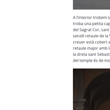
A l’interior trobem 
troba una petita cap
del Sagrat Cor, sant
senzill retaule de l
creuer està cobert 
retaule major amb la
la dreta sant Sebast
del temple és de mo