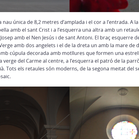
la nau única de 8,2 metres d’amplada i el cor a l’entrada. A la
ella amb el sant Crist i a l’esquerra una altra amb un retau
 Josep amb el Nen Jesús i de sant Antoni. El braç esquerre d
a Verge amb dos angelets i el de la dreta un amb la mare de 
amb cúpula decorada amb motllures que formen una estrella.
 verge del Carme al centre, a l’esquerra el patró de la parrò
ià. Tots els retaules són moderns, de la segona meitat del s
saic.