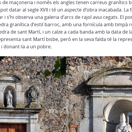
s de maçoneria i només els angles tenen carreus granítics b
pot datar al segle XVII i té un aspecte d’obra inacabada. La
ar i s’hi observa una galeria d’arcs de rajol avui cegats. El po
dra granítica d’estil barroc, amb una fornícula amb timpà 
edra de sant Martí, i un calze a cada banda amb la data de l
epresenta sant Martí bisbe, però en la seva falda té la repre
a i donant-la a un pobre.