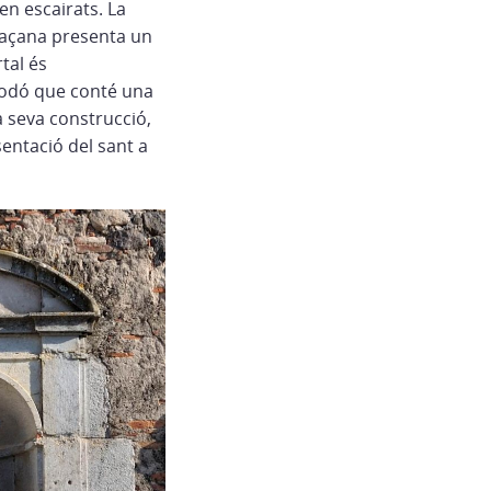
en escairats. La
 façana presenta un
rtal és
rodó que conté una
a seva construcció,
sentació del sant a