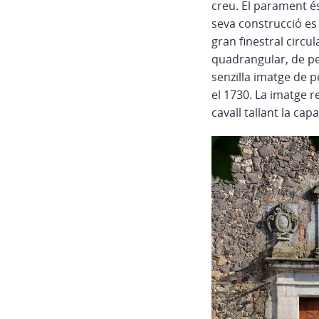
creu. El parament é
seva construcció es 
gran finestral circul
quadrangular, de pe
senzilla imatge de p
el 1730. La imatge r
cavall tallant la cap