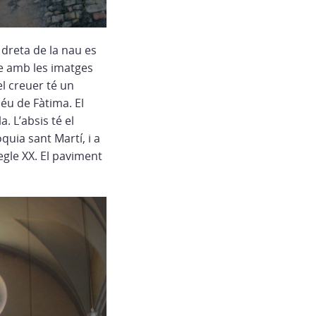
 dreta de la nau es
le amb les imatges
el creuer té un
déu de Fàtima. El
 L’absis té el
quia sant Martí, i a
egle XX. El paviment