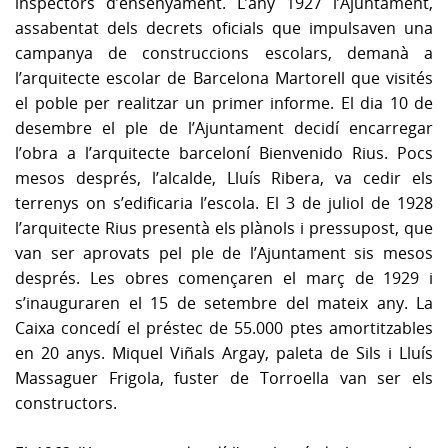
inspectors d’ensenyament. L’any 1927 l’Ajuntament,
assabentat dels decrets oficials que impulsaven una
campanya de construccions escolars, demanà a
l’arquitecte escolar de Barcelona Martorell que visités
el poble per realitzar un primer informe. El dia 10 de
desembre el ple de l’Ajuntament decidí encarregar
l’obra a l’arquitecte barceloní Bienvenido Rius. Pocs
mesos després, l’alcalde, Lluís Ribera, va cedir els
terrenys on s’edificaria l’escola. El 3 de juliol de 1928
l’arquitecte Rius presentà els plànols i pressupost, que
van ser aprovats pel ple de l’Ajuntament sis mesos
després. Les obres començaren el març de 1929 i
s’inauguraren el 15 de setembre del mateix any. La
Caixa concedí el préstec de 55.000 ptes amortitzables
en 20 anys. Miquel Viñals Argay, paleta de Sils i Lluís
Massaguer Frigola, fuster de Torroella van ser els
constructors.