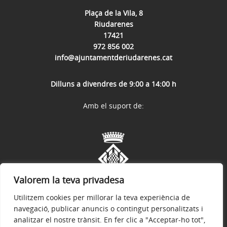
Plaça de la Vila, 8
Riudarenes
17421
972 856 002
info@ajuntamentderiudarenes.cat
Dilluns a divendres de 9:00 a 14:00 h
Amb el suport de:
Valorem la teva privadesa
Utilitzem cookies per millorar la teva experiència de
navegació, publicar anuncis o contingut personalitzats i
analitzar el nostre trànsit. En fer clic a "Acceptar-ho tot",