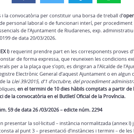
i la convocatòria per constituir una borsa de treball d’
oper
e personal laboral o de funcionari interí, per procediment
essencials de l’Ajuntament de Riudarenes, exp. administrati
199 de data 20/03/2026.
EX I
) requerint prendre part en les corresponents proves d’
 constar de forma expressa, que reuneixen les condicions exi
ls per a la plaça que s’opti, es dirigiran a l’Alcalde de l’Aj
egistre Electrònic General d’aquest Ajuntament o en algun d
 de la
Llei 39/2015, d’1 d’octubre, del procediment administr
bliques
,
en el termini de 10 dies hàbils comptats a partir de
i de la convocatòria en el Butlletí Oficial de la Província.
úm. 59 de data 26 /03/2026 – edicte núm. 2294
n presentar la sol·licitud – instància normalitzada (annex I
sta al punt 3 – presentació d’instàncies i termini – de les b