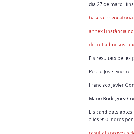
dia 27 de març i fins
bases convocatòria 
annex I instància n
decret admesos i e
Els resultats de les
Pedro José Guerrer
Francisco Javier Go
Mario Rodriguez Cor
Els candidats aptes,
a les 9:30 hores per
resultats proves se