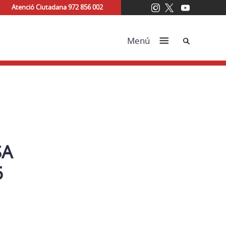
Atenció Ciutadana 972 856 002
Cerca
Menú
SA
6