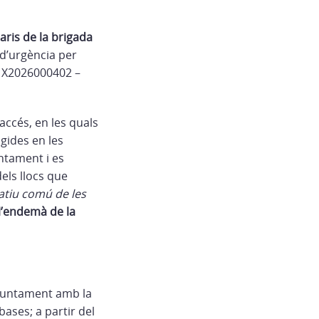
aris de la brigada
 d’urgència per
u X2026000402 –
accés, en les quals
gides en les
untament i es
els llocs que
atiu comú de les
 l’endemà de la
) juntament amb la
ases; a partir del