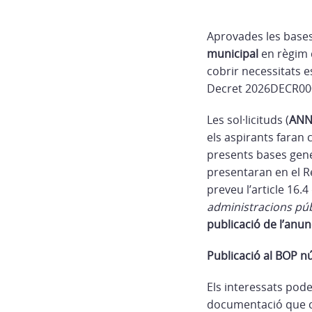
Aprovades les bases 
municipal
en règim d
cobrir necessitats 
Decret 2026DECR000
Les sol·licituds (
ANN
els aspirants faran
presents bases genera
presentaran en el R
preveu l’article 16.4
administracions pú
publicació de l’anunc
Publicació al BOP n
Els interessats pode
documentació que con