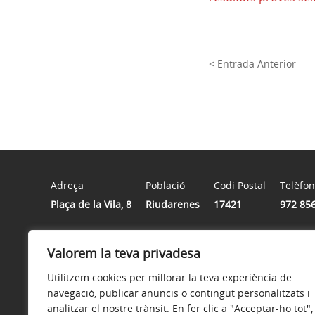
< Entrada Anterior
Adreça
Població
Codi Postal
Telèfon
Plaça de la Vila, 8
Riudarenes
17421
972 85
Horari
Valorem la teva privadesa
Dilluns a divendres de 9:00 a 14:00 h
Utilitzem cookies per millorar la teva experiència de
navegació, publicar anuncis o contingut personalitzats i
analitzar el nostre trànsit. En fer clic a "Acceptar-ho tot",