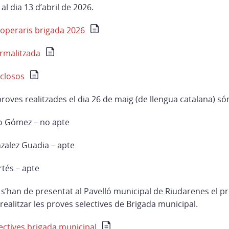
 al dia 13 d’abril de 2026.
operaris brigada 2026
ormalitzada
xclosos
 proves realitzades el dia 26 de maig (de llengua catalana) só
o Gómez – no apte
nzalez Guadia – apte
tés – apte
 s’han de presentat al Pavelló municipal de Riudarenes el p
 realitzar les proves selectives de Brigada municipal.
lectives brigada municipal