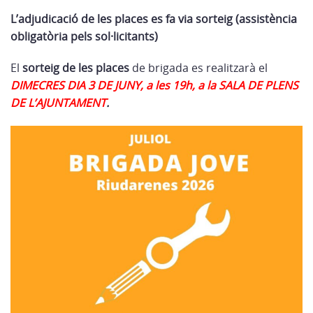
L’adjudicació de les places es fa via sorteig (assistència
obligatòria pels sol·licitants)
El
sorteig de les places
de brigada es realitzarà el
DIMECRES DIA 3 DE JUNY, a les 19h, a la
SALA DE
PLENS
DE L’AJUNTAMENT
.